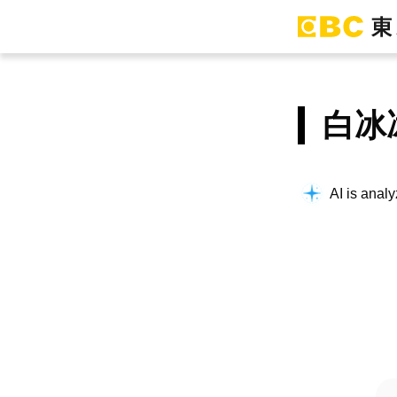
白冰
AI is analy