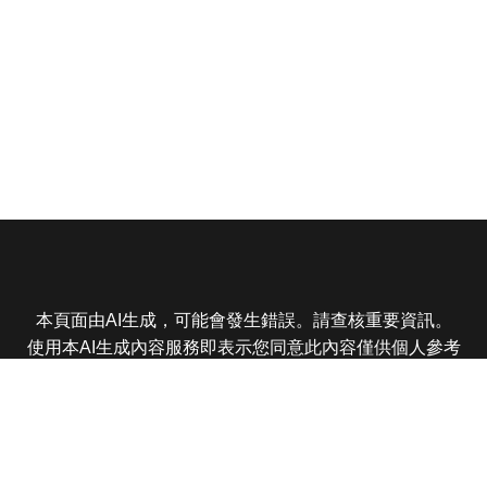
本頁面由AI生成，可能會發生錯誤。請查核重要資訊。
使用本AI生成內容服務即表示您同意此內容僅供個人參考
非商業用途，任何轉載分享皆不得違反法律或侵犯智慧財
產權，且您了解輸出內容可能不準確，所有爭議東森娛樂
保有最終解釋權