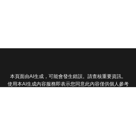
本頁面由AI生成，可能會發生錯誤。請查核重要資訊。
使用本AI生成內容服務即表示您同意此內容僅供個人參考
非商業用途，任何轉載分享皆不得違反法律或侵犯智慧財
產權，且您了解輸出內容可能不準確，所有爭議東森娛樂
保有最終解釋權
東森電視 版權所有 © 2025 EBC All Rights Reserved.
|
隱
私權政策