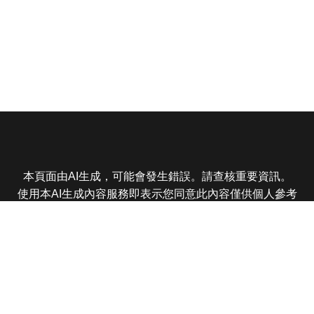
本頁面由AI生成，可能會發生錯誤。請查核重要資訊。
使用本AI生成內容服務即表示您同意此內容僅供個人參考
非商業用途，任何轉載分享皆不得違反法律或侵犯智慧財
產權，且您了解輸出內容可能不準確，所有爭議東森娛樂
保有最終解釋權
東森電視 版權所有 © 2025 EBC All Rights Reserved.
|
隱
私權政策