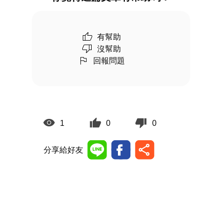
有幫助
沒幫助
回報問題
1
0
0
分享給好友