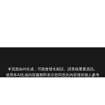
本頁面由AI生成，可能會發生錯誤。請查核重要資訊。
使用本AI生成內容服務即表示您同意此內容僅供個人參考
非商業用途，任何轉載分享皆不得違反法律或侵犯智慧財
產權，且您了解輸出內容可能不準確，所有爭議東森娛樂
保有最終解釋權