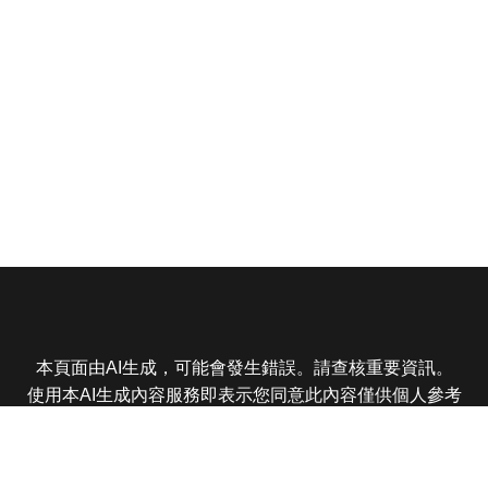
本頁面由AI生成，可能會發生錯誤。請查核重要資訊。
使用本AI生成內容服務即表示您同意此內容僅供個人參考
非商業用途，任何轉載分享皆不得違反法律或侵犯智慧財
產權，且您了解輸出內容可能不準確，所有爭議東森娛樂
保有最終解釋權