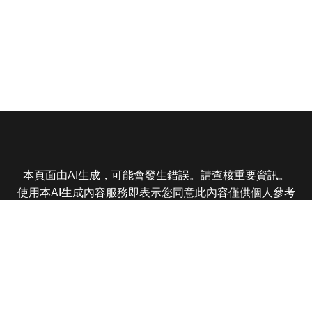
本頁面由AI生成，可能會發生錯誤。請查核重要資訊。
使用本AI生成內容服務即表示您同意此內容僅供個人參考
非商業用途，任何轉載分享皆不得違反法律或侵犯智慧財
產權，且您了解輸出內容可能不準確，所有爭議東森娛樂
保有最終解釋權
東森電視 版權所有 © 2025 EBC All Rights Reserved.
|
隱
私權政策