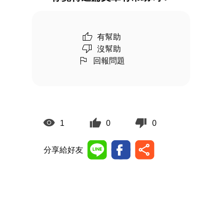
有幫助
沒幫助
回報問題
1
0
0
分享給好友