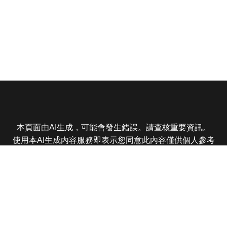
本頁面由AI生成，可能會發生錯誤。請查核重要資訊。
使用本AI生成內容服務即表示您同意此內容僅供個人參考
非商業用途，任何轉載分享皆不得違反法律或侵犯智慧財
產權，且您了解輸出內容可能不準確，所有爭議東森娛樂
保有最終解釋權
東森電視 版權所有 © 2025 EBC All Rights Reserved.
|
隱
私權政策