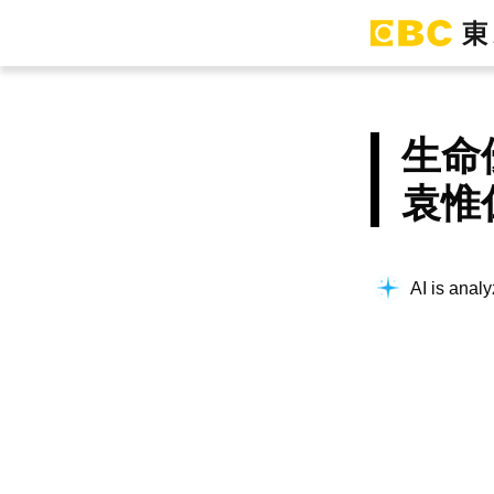
生命
袁惟
AI is analy