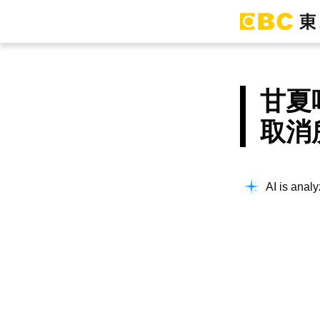
甘夏
取消
AI is analy