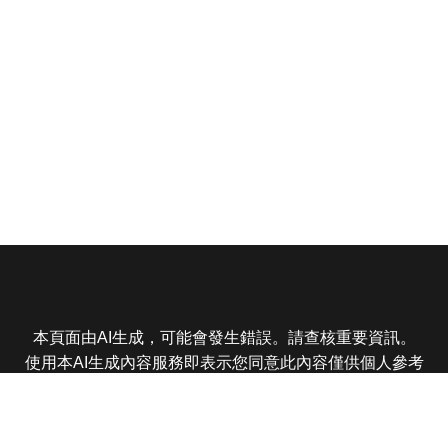
本頁面由AI生成，可能會發生錯誤。請查核重要資訊。
使用本AI生成內容服務即表示您同意此內容僅供個人參考
非商業用途，任何轉載分享皆不得違反法律或侵犯智慧財
產權，且您了解輸出內容可能不準確，所有爭議東森娛樂
保有最終解釋權