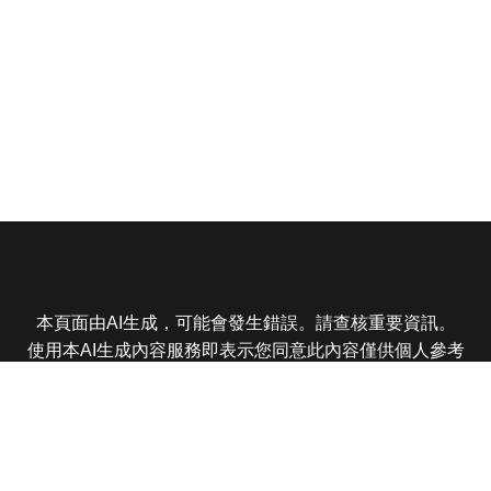
本頁面由AI生成，可能會發生錯誤。請查核重要資訊。
使用本AI生成內容服務即表示您同意此內容僅供個人參考
非商業用途，任何轉載分享皆不得違反法律或侵犯智慧財
產權，且您了解輸出內容可能不準確，所有爭議東森娛樂
保有最終解釋權