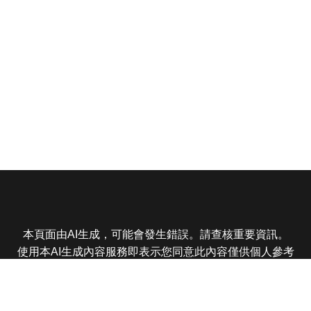
本頁面由AI生成，可能會發生錯誤。請查核重要資訊。
使用本AI生成內容服務即表示您同意此內容僅供個人參考
非商業用途，任何轉載分享皆不得違反法律或侵犯智慧財
產權，且您了解輸出內容可能不準確，所有爭議東森娛樂
保有最終解釋權