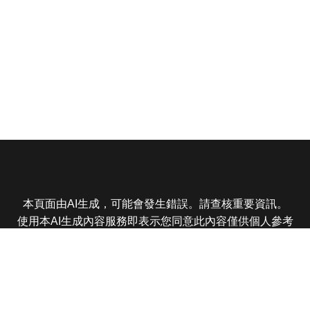
本頁面由AI生成，可能會發生錯誤。請查核重要資訊。
使用本AI生成內容服務即表示您同意此內容僅供個人參考
非商業用途，任何轉載分享皆不得違反法律或侵犯智慧財
產權，且您了解輸出內容可能不準確，所有爭議東森娛樂
保有最終解釋權