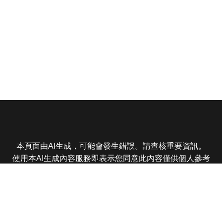
本頁面由AI生成，可能會發生錯誤。請查核重要資訊。
使用本AI生成內容服務即表示您同意此內容僅供個人參考
非商業用途，任何轉載分享皆不得違反法律或侵犯智慧財
產權，且您了解輸出內容可能不準確，所有爭議東森娛樂
保有最終解釋權