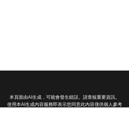
本頁面由AI生成，可能會發生錯誤。請查核重要資訊。
使用本AI生成內容服務即表示您同意此內容僅供個人參考
非商業用途，任何轉載分享皆不得違反法律或侵犯智慧財
產權，且您了解輸出內容可能不準確，所有爭議東森娛樂
保有最終解釋權