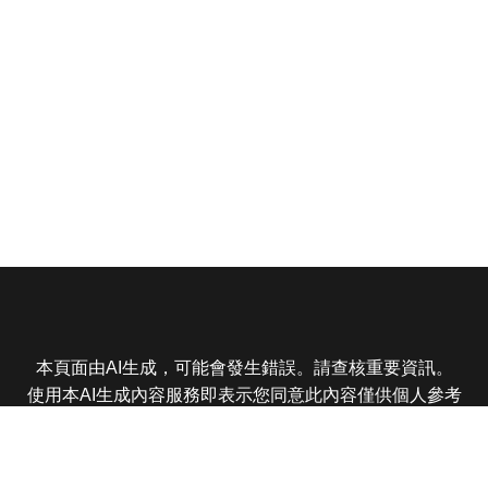
本頁面由AI生成，可能會發生錯誤。請查核重要資訊。
使用本AI生成內容服務即表示您同意此內容僅供個人參考
非商業用途，任何轉載分享皆不得違反法律或侵犯智慧財
產權，且您了解輸出內容可能不準確，所有爭議東森娛樂
保有最終解釋權