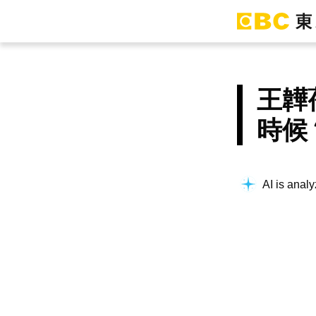
王韡
時候
AI is analy