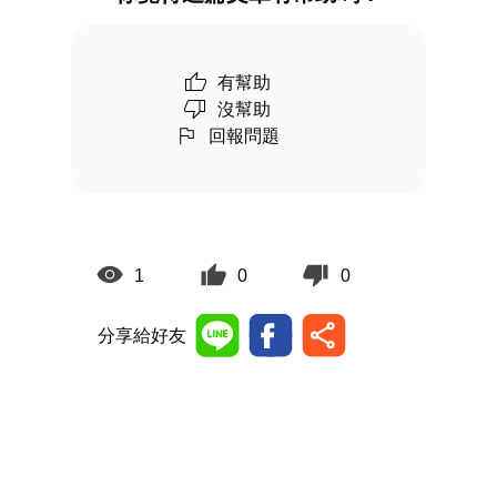
有幫助
沒幫助
回報問題
1
0
0
分享給好友