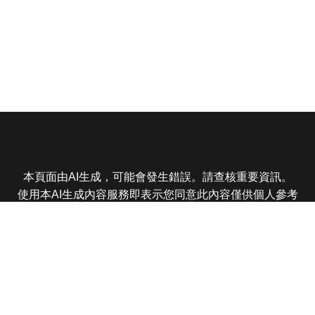
本頁面由AI生成，可能會發生錯誤。請查核重要資訊。
使用本AI生成內容服務即表示您同意此內容僅供個人參考
非商業用途，任何轉載分享皆不得違反法律或侵犯智慧財
產權，且您了解輸出內容可能不準確，所有爭議東森娛樂
保有最終解釋權
東森電視 版權所有 © 2025 EBC All Rights Reserved.
|
隱
私權政策