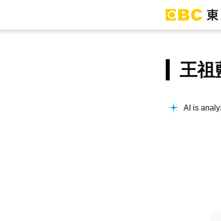
王祖
AI is analy