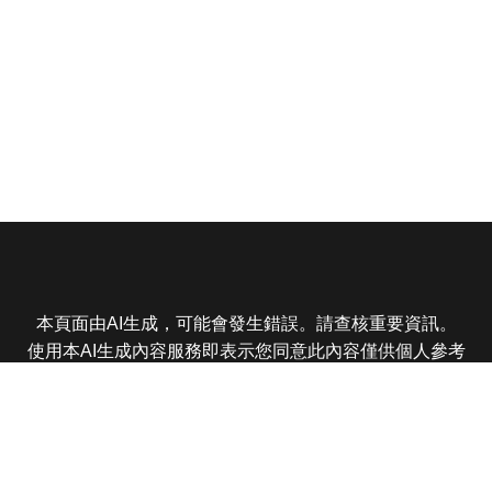
本頁面由AI生成，可能會發生錯誤。請查核重要資訊。
使用本AI生成內容服務即表示您同意此內容僅供個人參考
非商業用途，任何轉載分享皆不得違反法律或侵犯智慧財
產權，且您了解輸出內容可能不準確，所有爭議東森娛樂
保有最終解釋權