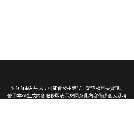
本頁面由AI生成，可能會發生錯誤。請查核重要資訊。
使用本AI生成內容服務即表示您同意此內容僅供個人參考
非商業用途，任何轉載分享皆不得違反法律或侵犯智慧財
產權，且您了解輸出內容可能不準確，所有爭議東森娛樂
保有最終解釋權