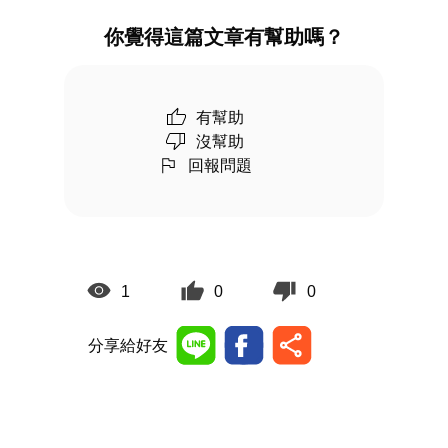
你覺得這篇文章有幫助嗎？
有幫助
沒幫助
回報問題
1
0
0
分享給好友