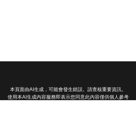
本頁面由AI生成，可能會發生錯誤。請查核重要資訊。
使用本AI生成內容服務即表示您同意此內容僅供個人參考
非商業用途，任何轉載分享皆不得違反法律或侵犯智慧財
產權，且您了解輸出內容可能不準確，所有爭議東森娛樂
保有最終解釋權