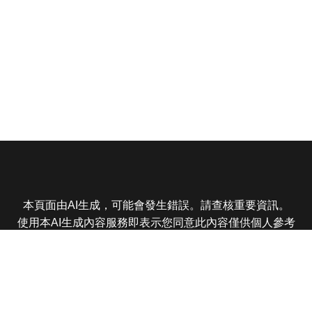
本頁面由AI生成，可能會發生錯誤。請查核重要資訊。
使用本AI生成內容服務即表示您同意此內容僅供個人參考
非商業用途，任何轉載分享皆不得違反法律或侵犯智慧財
產權，且您了解輸出內容可能不準確，所有爭議東森娛樂
保有最終解釋權