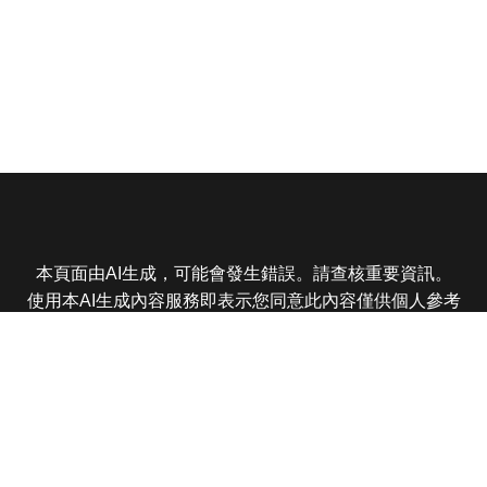
本頁面由AI生成，可能會發生錯誤。請查核重要資訊。
使用本AI生成內容服務即表示您同意此內容僅供個人參考
非商業用途，任何轉載分享皆不得違反法律或侵犯智慧財
產權，且您了解輸出內容可能不準確，所有爭議東森娛樂
保有最終解釋權
東森電視 版權所有 © 2025 EBC All Rights Reserved.
|
隱
私權政策