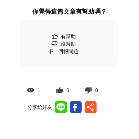
你覺得這篇文章有幫助嗎？
有幫助
沒幫助
回報問題
1
0
0
分享給好友