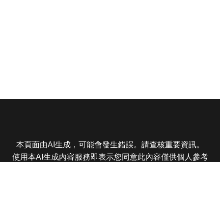
本頁面由AI生成，可能會發生錯誤。請查核重要資訊。
使用本AI生成內容服務即表示您同意此內容僅供個人參考
非商業用途，任何轉載分享皆不得違反法律或侵犯智慧財
產權，且您了解輸出內容可能不準確，所有爭議東森娛樂
保有最終解釋權