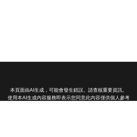
本頁面由AI生成，可能會發生錯誤。請查核重要資訊。
使用本AI生成內容服務即表示您同意此內容僅供個人參考
非商業用途，任何轉載分享皆不得違反法律或侵犯智慧財
產權，且您了解輸出內容可能不準確，所有爭議東森娛樂
保有最終解釋權