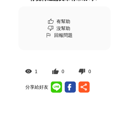
有幫助
沒幫助
回報問題
1
0
0
分享給好友