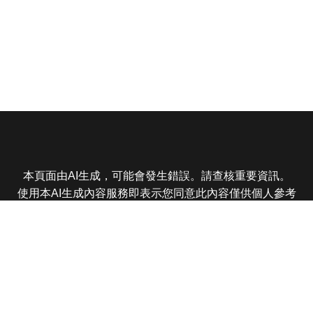
本頁面由AI生成，可能會發生錯誤。請查核重要資訊。
使用本AI生成內容服務即表示您同意此內容僅供個人參考
非商業用途，任何轉載分享皆不得違反法律或侵犯智慧財
產權，且您了解輸出內容可能不準確，所有爭議東森娛樂
保有最終解釋權
東森電視 版權所有 © 2025 EBC All Rights Reserved.
|
隱
私權政策