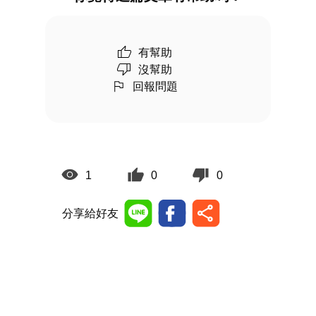
有幫助
沒幫助
回報問題
1
0
0
分享給好友