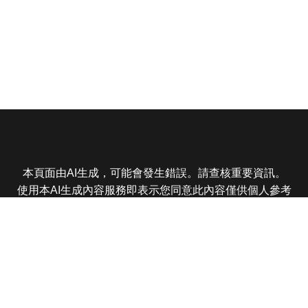
本頁面由AI生成，可能會發生錯誤。請查核重要資訊。
使用本AI生成內容服務即表示您同意此內容僅供個人參考
非商業用途，任何轉載分享皆不得違反法律或侵犯智慧財
產權，且您了解輸出內容可能不準確，所有爭議東森娛樂
保有最終解釋權
東森電視 版權所有 © 2025 EBC All Rights Reserved.
|
隱
私權政策