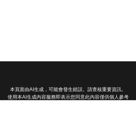
本頁面由AI生成，可能會發生錯誤。請查核重要資訊。
使用本AI生成內容服務即表示您同意此內容僅供個人參考
非商業用途，任何轉載分享皆不得違反法律或侵犯智慧財
產權，且您了解輸出內容可能不準確，所有爭議東森娛樂
保有最終解釋權