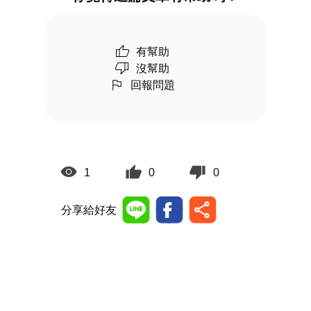
有幫助
沒幫助
回報問題
1
0
0
分享給好友