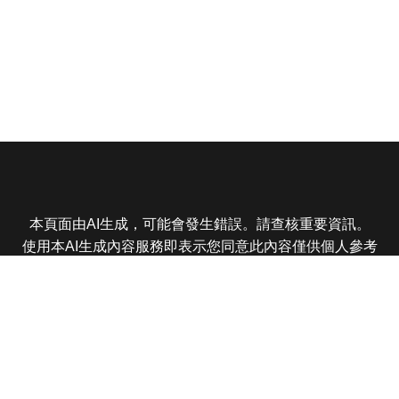
本頁面由AI生成，可能會發生錯誤。請查核重要資訊。
使用本AI生成內容服務即表示您同意此內容僅供個人參考
非商業用途，任何轉載分享皆不得違反法律或侵犯智慧財
產權，且您了解輸出內容可能不準確，所有爭議東森娛樂
保有最終解釋權
東森電視 版權所有 © 2025 EBC All Rights Reserved.
|
隱
私權政策