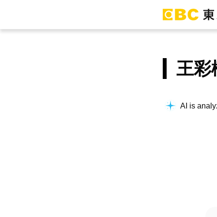
王彩
AI is analy