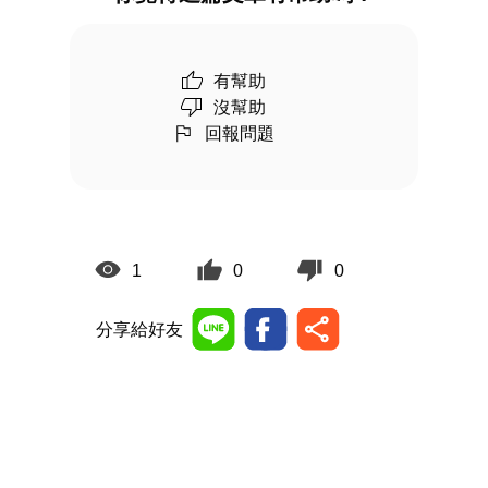
有幫助
沒幫助
回報問題
1
0
0
分享給好友