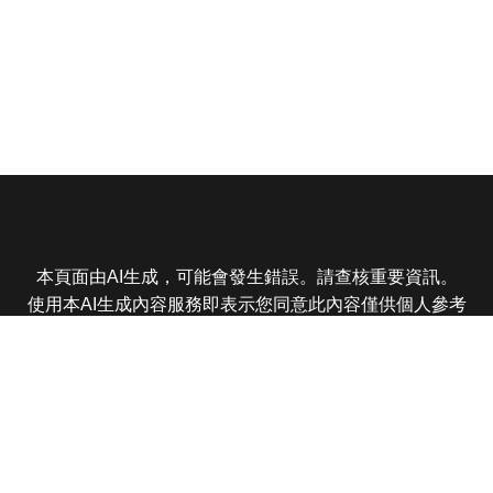
本頁面由AI生成，可能會發生錯誤。請查核重要資訊。
使用本AI生成內容服務即表示您同意此內容僅供個人參考
非商業用途，任何轉載分享皆不得違反法律或侵犯智慧財
產權，且您了解輸出內容可能不準確，所有爭議東森娛樂
保有最終解釋權
東森電視 版權所有 © 2025 EBC All Rights Reserved.
|
隱
私權政策