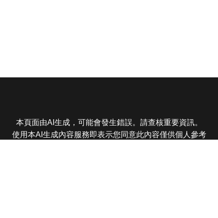
本頁面由AI生成，可能會發生錯誤。請查核重要資訊。
使用本AI生成內容服務即表示您同意此內容僅供個人參考
非商業用途，任何轉載分享皆不得違反法律或侵犯智慧財
產權，且您了解輸出內容可能不準確，所有爭議東森娛樂
保有最終解釋權
東森電視 版權所有 © 2025 EBC All Rights Reserved.
|
隱
私權政策