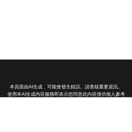
本頁面由AI生成，可能會發生錯誤。請查核重要資訊。
使用本AI生成內容服務即表示您同意此內容僅供個人參考
非商業用途，任何轉載分享皆不得違反法律或侵犯智慧財
產權，且您了解輸出內容可能不準確，所有爭議東森娛樂
保有最終解釋權