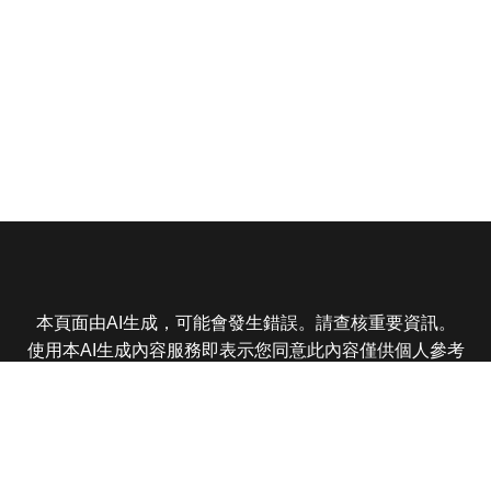
本頁面由AI生成，可能會發生錯誤。請查核重要資訊。
使用本AI生成內容服務即表示您同意此內容僅供個人參考
非商業用途，任何轉載分享皆不得違反法律或侵犯智慧財
產權，且您了解輸出內容可能不準確，所有爭議東森娛樂
保有最終解釋權