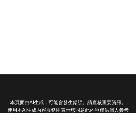
本頁面由AI生成，可能會發生錯誤。請查核重要資訊。
使用本AI生成內容服務即表示您同意此內容僅供個人參考
非商業用途，任何轉載分享皆不得違反法律或侵犯智慧財
產權，且您了解輸出內容可能不準確，所有爭議東森娛樂
保有最終解釋權