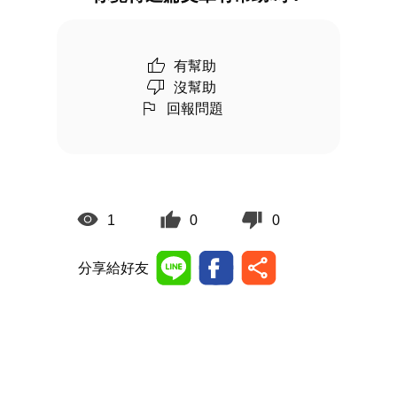
有幫助
沒幫助
回報問題
1
0
0
分享給好友