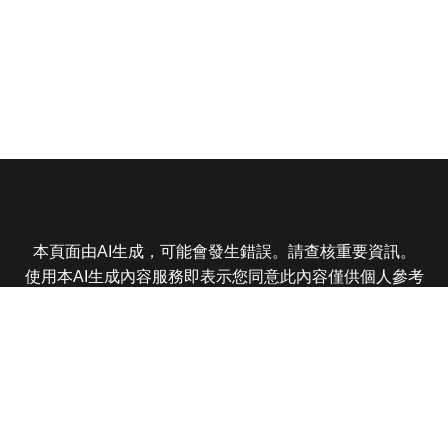
本頁面由AI生成，可能會發生錯誤。請查核重要資訊。
使用本AI生成內容服務即表示您同意此內容僅供個人參考
非商業用途，任何轉載分享皆不得違反法律或侵犯智慧財
產權，且您了解輸出內容可能不準確，所有爭議東森娛樂
保有最終解釋權
東森電視 版權所有 © 2025 EBC All Rights Reserved.
|
隱
私權政策