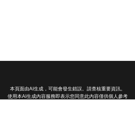
本頁面由AI生成，可能會發生錯誤。請查核重要資訊。
使用本AI生成內容服務即表示您同意此內容僅供個人參考
非商業用途，任何轉載分享皆不得違反法律或侵犯智慧財
產權，且您了解輸出內容可能不準確，所有爭議東森娛樂
保有最終解釋權