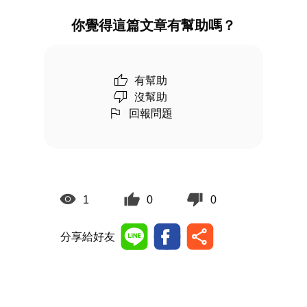
你覺得這篇文章有幫助嗎？
有幫助
沒幫助
回報問題
1
0
0
分享給好友