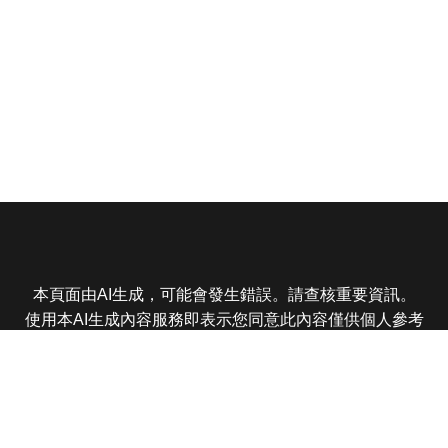
本頁面由AI生成，可能會發生錯誤。請查核重要資訊。
使用本AI生成內容服務即表示您同意此內容僅供個人參考
非商業用途，任何轉載分享皆不得違反法律或侵犯智慧財
產權，且您了解輸出內容可能不準確，所有爭議東森娛樂
保有最終解釋權