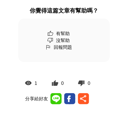
你覺得這篇文章有幫助嗎？
有幫助
沒幫助
回報問題
1
0
0
分享給好友