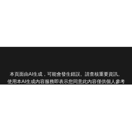
本頁面由AI生成，可能會發生錯誤。請查核重要資訊。
使用本AI生成內容服務即表示您同意此內容僅供個人參考
非商業用途，任何轉載分享皆不得違反法律或侵犯智慧財
產權，且您了解輸出內容可能不準確，所有爭議東森娛樂
保有最終解釋權
東森電視 版權所有 © 2025 EBC All Rights Reserved.
|
隱
私權政策