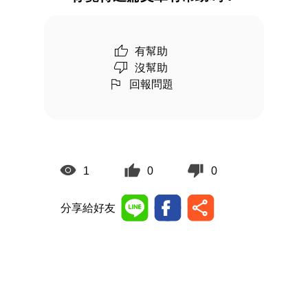
有幫助
沒幫助
回報問題
1
0
0
分享給好友