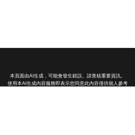
本頁面由AI生成，可能會發生錯誤。請查核重要資訊。
使用本AI生成內容服務即表示您同意此內容僅供個人參考
非商業用途，任何轉載分享皆不得違反法律或侵犯智慧財
產權，且您了解輸出內容可能不準確，所有爭議東森娛樂
保有最終解釋權
東森電視 版權所有 © 2025 EBC All Rights Reserved.
|
隱
私權政策