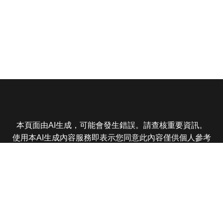
本頁面由AI生成，可能會發生錯誤。請查核重要資訊。
使用本AI生成內容服務即表示您同意此內容僅供個人參考
非商業用途，任何轉載分享皆不得違反法律或侵犯智慧財
產權，且您了解輸出內容可能不準確，所有爭議東森娛樂
保有最終解釋權
東森電視 版權所有 © 2025 EBC All Rights Reserved.
|
隱
私權政策