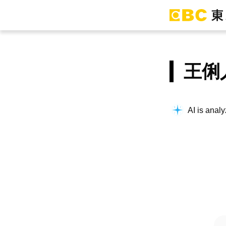
王俐
AI is analy