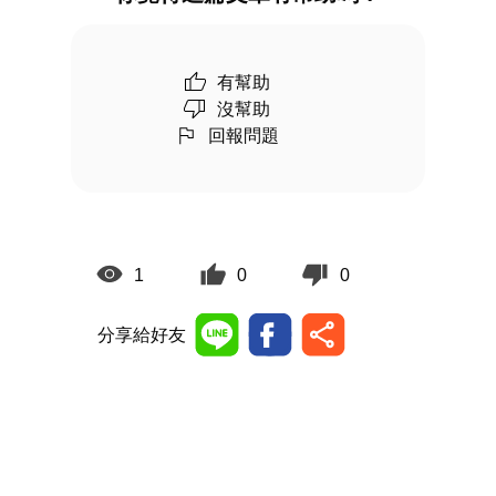
有幫助
沒幫助
回報問題
1
0
0
分享給好友