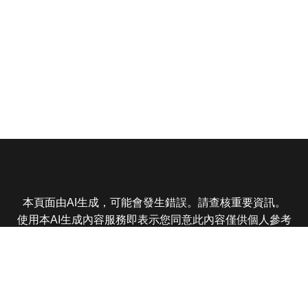
本頁面由AI生成，可能會發生錯誤。請查核重要資訊。
使用本AI生成內容服務即表示您同意此內容僅供個人參考
非商業用途，任何轉載分享皆不得違反法律或侵犯智慧財
產權，且您了解輸出內容可能不準確，所有爭議東森娛樂
保有最終解釋權