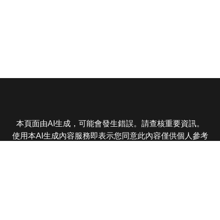
本頁面由AI生成，可能會發生錯誤。請查核重要資訊。
使用本AI生成內容服務即表示您同意此內容僅供個人參考
非商業用途，任何轉載分享皆不得違反法律或侵犯智慧財
產權，且您了解輸出內容可能不準確，所有爭議東森娛樂
保有最終解釋權
東森電視 版權所有 © 2025 EBC All Rights Reserved.
|
隱
私權政策