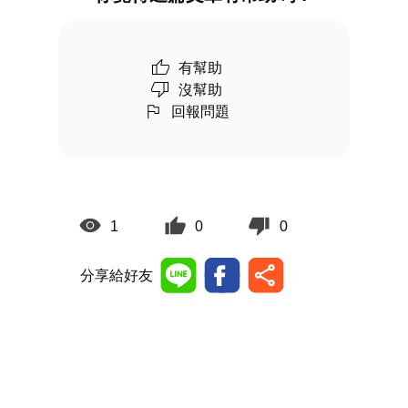
有幫助
沒幫助
回報問題
1
0
0
分享給好友