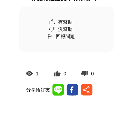
有幫助
沒幫助
回報問題
1
0
0
分享給好友