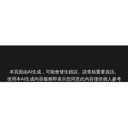
本頁面由AI生成，可能會發生錯誤。請查核重要資訊。
使用本AI生成內容服務即表示您同意此內容僅供個人參考
非商業用途，任何轉載分享皆不得違反法律或侵犯智慧財
產權，且您了解輸出內容可能不準確，所有爭議東森娛樂
保有最終解釋權
東森電視 版權所有 © 2025 EBC All Rights Reserved.
|
隱
私權政策