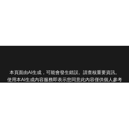
本頁面由AI生成，可能會發生錯誤。請查核重要資訊。
使用本AI生成內容服務即表示您同意此內容僅供個人參考
非商業用途，任何轉載分享皆不得違反法律或侵犯智慧財
產權，且您了解輸出內容可能不準確，所有爭議東森娛樂
保有最終解釋權
東森電視 版權所有 © 2025 EBC All Rights Reserved.
|
隱
私權政策