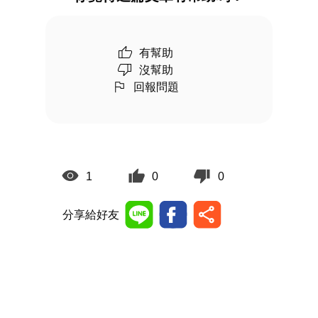
有幫助
沒幫助
回報問題
1
0
0
分享給好友