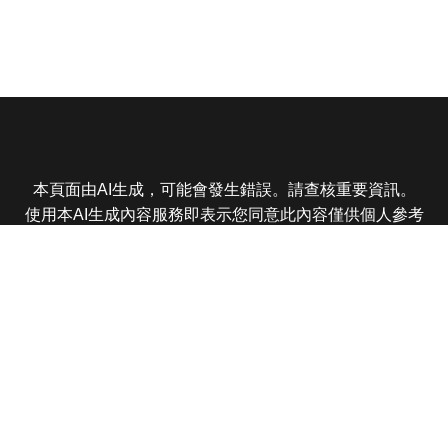
本頁面由AI生成，可能會發生錯誤。請查核重要資訊。
使用本AI生成內容服務即表示您同意此內容僅供個人參考
非商業用途，任何轉載分享皆不得違反法律或侵犯智慧財
產權，且您了解輸出內容可能不準確，所有爭議東森娛樂
保有最終解釋權
東森電視 版權所有 © 2025 EBC All Rights Reserved.
|
隱
私權政策