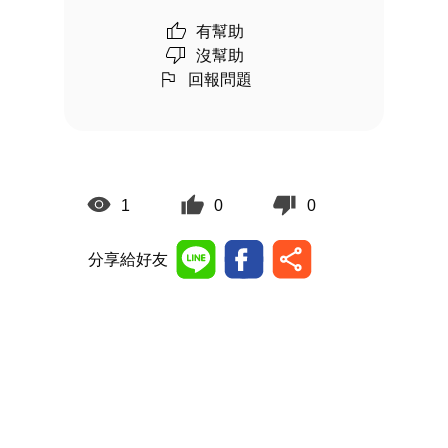
有幫助
沒幫助
回報問題
1
0
0
分享給好友